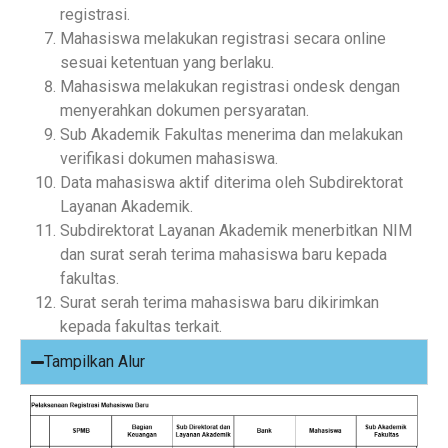
registrasi.
Mahasiswa melakukan registrasi secara online
sesuai ketentuan yang berlaku.
Mahasiswa melakukan registrasi ondesk dengan
menyerahkan dokumen persyaratan.
Sub Akademik Fakultas menerima dan melakukan
verifikasi dokumen mahasiswa.
Data mahasiswa aktif diterima oleh Subdirektorat
Layanan Akademik.
Subdirektorat Layanan Akademik menerbitkan NIM
dan surat serah terima mahasiswa baru kepada
fakultas.
Surat serah terima mahasiswa baru dikirimkan
kepada fakultas terkait.
Tampilkan Alur